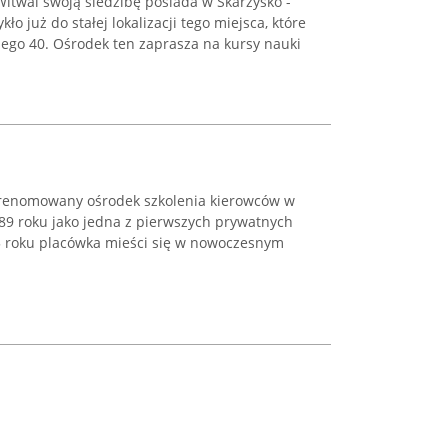
itwal swoją siedzibę posiada w Skarżysko -
o już do stałej lokalizacji tego miejsca, które
kiego 40. Ośrodek ten zaprasza na kursy nauki
 renomowany ośrodek szkolenia kierowców w
989 roku jako jedna z pierwszych prywatnych
05 roku placówka mieści się w nowoczesnym