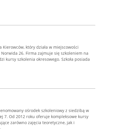
a Kierowców, który działa w miejscowości
y Norwida 26. Firma zajmuje się szkoleniem na
adzi kursy szkolenia okresowego. Szkoła posiada
renomowany ośrodek szkoleniowy z siedzibą w
iej 7. Od 2012 roku oferuje kompleksowe kursy
jące zarówno zajęcia teoretyczne, jak i
...