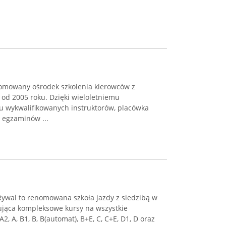
enomowany ośrodek szkolenia kierowców z
y od 2005 roku. Dzięki wieloletniemu
 wykwalifikowanych instruktorów, placówka
 egzaminów ...
ywal to renomowana szkoła jazdy z siedzibą w
ująca kompleksowe kursy na wszystkie
2, A, B1, B, B(automat), B+E, C, C+E, D1, D oraz