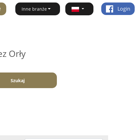
ę
Login
Inne branże
ez Orły
Szukaj