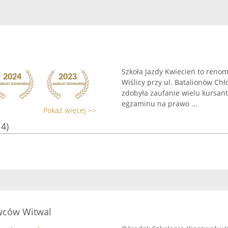
Szkoła Jazdy Kwiecień to reno
Wiślicy przy ul. Batalionów Chł
zdobyła zaufanie wielu kursan
egzaminu na prawo ...
Pokaż więcej >>
14)
wców Witwal