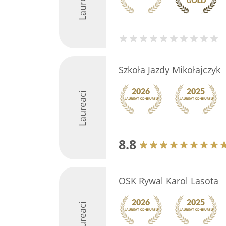
Laureaci
Szkoła Jazdy Mikołajczyk
Laureaci
8.8
OSK Rywal Karol Lasota
Laureaci