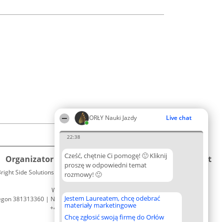
ORŁY Nauki Jazdy
Live chat
22:38
Cześć, chętnie Ci pomogę! 🙂 Kliknij
Organizator plebiscytu
Plebiscyt
Kontakt
proszę w odpowiedni temat
right Side Solutions sp. z o. o. sp. k.
Laureaci
rozmowy! 🙂
Kontakt
ul. Ruska 22
Lista
Wrocław 50-079
wszystkich
Jestem Laureatem, chcę odebrać
egon 381313360 | NIP 8943132676
Laureatów
materiały marketingowe
+48 508 492 400
Zasady
Chcę zgłosić swoją firmę do Orłów
Regulamin