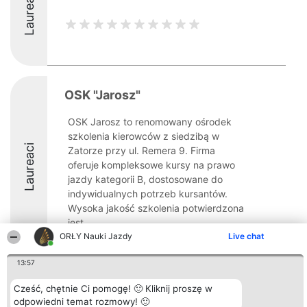
Laureaci
OSK "Jarosz"
OSK Jarosz to renomowany ośrodek
szkolenia kierowców z siedzibą w
Laureaci
Zatorze przy ul. Remera 9. Firma
oferuje kompleksowe kursy na prawo
jazdy kategorii B, dostosowane do
indywidualnych potrzeb kursantów.
Wysoka jakość szkolenia potwierdzona
jest ...
ORŁY Nauki Jazdy
Live chat
9.2
13:57
Cześć, chętnie Ci pomogę! 🙂 Kliknij proszę w
Organizator plebiscytu
Plebiscyt
Kontakt
odpowiedni temat rozmowy! 🙂
Bright Side Solutions sp. z o.
Laureaci
Kontakt