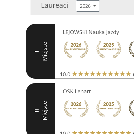
Laureaci
2026
LEJOWSKI Nauka Jazdy
Miejsce
I
10.0
OSK Lenart
Miejsce
II
10.0