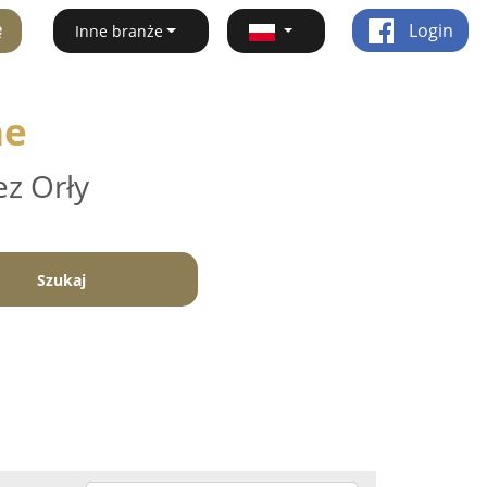
ę
Login
Inne branże
ne
ez Orły
Szukaj