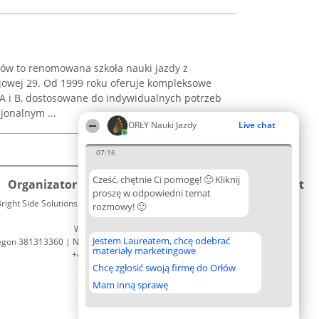
ów to renomowana szkoła nauki jazdy z
ejowej 29. Od 1999 roku oferuje kompleksowe
 A i B, dostosowane do indywidualnych potrzeb
jonalnym ...
ORŁY Nauki Jazdy
Live chat
07:16
Cześć, chętnie Ci pomogę! 🙂 Kliknij
Organizator plebiscytu
Plebiscyt
Kontakt
proszę w odpowiedni temat
right Side Solutions sp. z o. o. sp. k.
Laureaci
rozmowy! 🙂
Kontakt
ul. Ruska 22
Lista
Wrocław 50-079
wszystkich
Jestem Laureatem, chcę odebrać
egon 381313360 | NIP 8943132676
Laureatów
materiały marketingowe
+48 508 492 400
Zasady
Chcę zgłosić swoją firmę do Orłów
Regulamin
Polityka
Mam inną sprawę
Prywatności