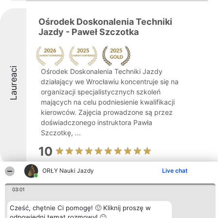
Ośrodek Doskonalenia Techniki
Jazdy - Paweł Szczotka
Laureaci
Ośrodek Doskonalenia Techniki Jazdy
działający we Wrocławiu koncentruje się na
organizacji specjalistycznych szkoleń
mających na celu podniesienie kwalifikacji
kierowców. Zajęcia prowadzone są przez
doświadczonego instruktora Pawła
Szczotkę, ...
10
ORŁY Nauki Jazdy
Live chat
Safe Driving
03:01
Cześć, chętnie Ci pomogę! 🙂 Kliknij proszę w
odpowiedni temat rozmowy! 🙂