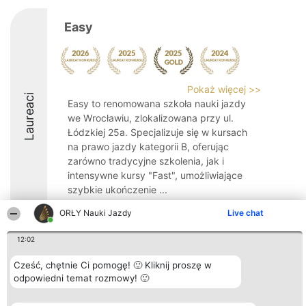
Easy
Pokaż więcej >>
Laureaci
Easy to renomowana szkoła nauki jazdy
we Wrocławiu, zlokalizowana przy ul.
Łódzkiej 25a. Specjalizuje się w kursach
na prawo jazdy kategorii B, oferując
zarówno tradycyjne szkolenia, jak i
intensywne kursy "Fast", umożliwiające
szybkie ukończenie ...
10
ORŁY Nauki Jazdy
Live chat
12:02
Organizator plebiscytu
Plebiscyt
Kontakt
Cześć, chętnie Ci pomogę! 🙂 Kliknij proszę w
Bright Side Solutions sp. z o.
Laureaci
Kontakt
odpowiedni temat rozmowy! 🙂
o. sp. k.
Lista
ul. Ruska 22
wszystkich
Wrocław 50-079
Laureatów