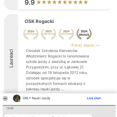
9.9
OSK Rogacki
Pokaż więcej >>
Ośrodek Szkolenia Kierowców
Laureaci
Włodzimierz Rogacki to renomowana
szkoła jazdy z siedzibą w Jankowie
Przygodzkim, przy ul. Łąkowej 21.
Działając od 19 listopada 2012 roku,
ośrodek specjalizuje się w
pozaszkolnych formach edukacji z
zakresu nauki jazdy ...
9.1
ORŁY Nauki Jazdy
Live chat
13:20