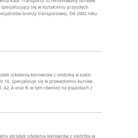
cenia Kadr Transportu to renomowany ośrodek
 specjalizujący się w kształceniu przyszłych
cjalistów branży transportowej. Od 2002 roku
ek szkolenia kierowców z siedzibą w Łodzi
ch 10. Specjalizuje się w prowadzeniu kursów
1, A2, A oraz B, w tym również na pojazdach z
nalny ośrodek szkolenia kierowców z siedzibą w