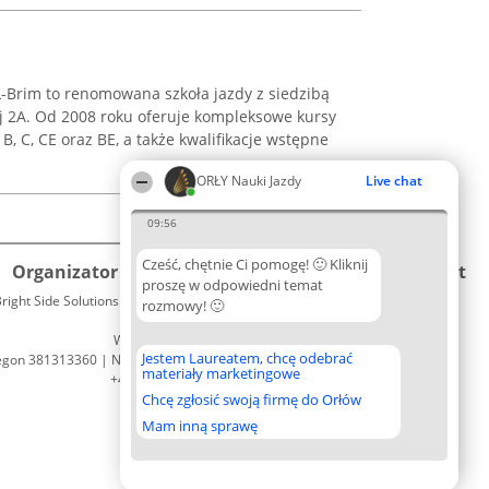
-Brim to renomowana szkoła jazdy z siedzibą
j 2A. Od 2008 roku oferuje kompleksowe kursy
 B, C, CE oraz BE, a także kwalifikacje wstępne
ORŁY Nauki Jazdy
Live chat
09:56
Cześć, chętnie Ci pomogę! 🙂 Kliknij
Organizator plebiscytu
Plebiscyt
Kontakt
proszę w odpowiedni temat
right Side Solutions sp. z o. o. sp. k.
Laureaci
rozmowy! 🙂
Kontakt
ul. Ruska 22
Lista
Wrocław 50-079
wszystkich
Jestem Laureatem, chcę odebrać
egon 381313360 | NIP 8943132676
Laureatów
materiały marketingowe
+48 508 492 400
Zasady
Chcę zgłosić swoją firmę do Orłów
Regulamin
Polityka
Mam inną sprawę
Prywatności