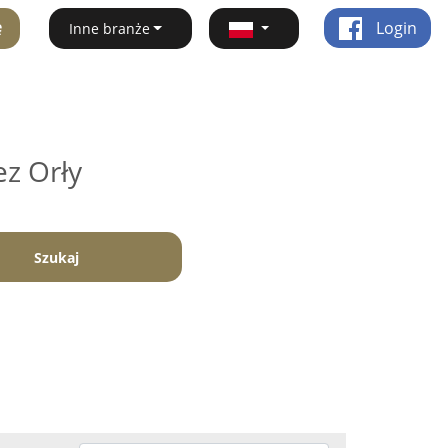
ę
Login
Inne branże
ez Orły
Szukaj