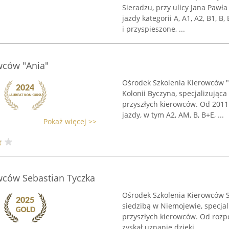
Sieradzu, przy ulicy Jana Pawł
jazdy kategorii A, A1, A2, B1, B
i przyspieszone, ...
wców "Ania"
Ośrodek Szkolenia Kierowców "
Kolonii Byczyna, specjalizują
przyszłych kierowców. Od 2011
jazdy, w tym A2, AM, B, B+E, ...
Pokaż więcej >>
wców Sebastian Tyczka
Ośrodek Szkolenia Kierowców S
siedzibą w Niemojewie, specja
przyszłych kierowców. Od rozpo
zyskał uznanie dzięki ...