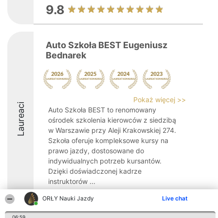
9.8
Auto Szkoła BEST Eugeniusz
Bednarek
Pokaż więcej >>
Laureaci
Auto Szkoła BEST to renomowany
ośrodek szkolenia kierowców z siedzibą
w Warszawie przy Aleji Krakowskiej 274.
Szkoła oferuje kompleksowe kursy na
prawo jazdy, dostosowane do
indywidualnych potrzeb kursantów.
Dzięki doświadczonej kadrze
instruktorów ...
8.9
ORŁY Nauki Jazdy
Live chat
06:59