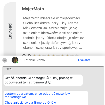
MajerMoto
MajerMoto mieści się w miejscowości
Sucha Beskidzka, przy ulicy Adama
Laureaci
Mickiewicza 30. Szkoła zajmuje się
szkoleniem kierowców, doskonaleniem
techniki jazdy. Oferta obejmuje również
szkolenia z jazdy defensywnej, jazdy
ekonomicznej oraz jazdy sportowej. ...
9.2
ORŁY Nauki Jazdy
Live chat
09:25
Organizator plebiscytu
Plebiscyt
Kontakt
Bright Side Solutions sp. z o.
Laureaci
Kontakt
Cześć, chętnie Ci pomogę! 🙂 Kliknij proszę w
o. sp. k.
Lista
odpowiedni temat rozmowy! 🙂
ul. Ruska 22
wszystkich
Wrocław 50-079
Laureatów
KRS 0000749100 | Regon
Zasady
Jestem Laureatem, chcę odebrać materiały
381313360 | NIP 8943132676
Regulamin
marketingowe
+48 508 492 400
Polityka
Prywatności
Chcę zgłosić swoją firmę do Orłów