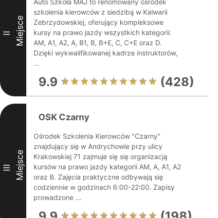
Auto Szkoła MAJ to renomowany ośrodek
szkolenia kierowców z siedzibą w Kalwarii
Miejsce
Zebrzydowskiej, oferujący kompleksowe
kursy na prawo jazdy wszystkich kategorii:
II
AM, A1, A2, A, B1, B, B+E, C, C+E oraz D.
Dzięki wykwalifikowanej kadrze instruktorów,
...
9.9
(428)
OSK Czarny
Ośrodek Szkolenia Kierowców "Czarny"
znajdujący się w Andrychowie przy ulicy
Miejsce
Krakowskiej 71 zajmuje się się organizacją
kursów na prawo jazdy kategorii AM, A, A1, A2
III
oraz B. Zajęcia praktyczne odbywają się
codziennie w godzinach 6:00-22:00. Zapisy
prowadzone ...
9.9
(198)