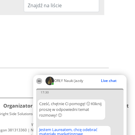
ORŁY Nauki Jazdy
Live chat
17:30
Cześć, chętnie Ci pomogę! 🙂 Kliknij
Organizator plebiscytu
Plebiscyt
Kontakt
proszę w odpowiedni temat
right Side Solutions sp. z o. o. sp. k.
Laureaci
rozmowy! 🙂
Kontakt
ul. Ruska 22
Lista
Wrocław 50-079
wszystkich
Jestem Laureatem, chcę odebrać
egon 381313360 | NIP 8943132676
Laureatów
materiały marketingowe