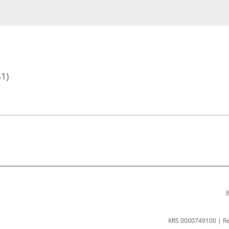
41)
B
KRS 0000749100 | R