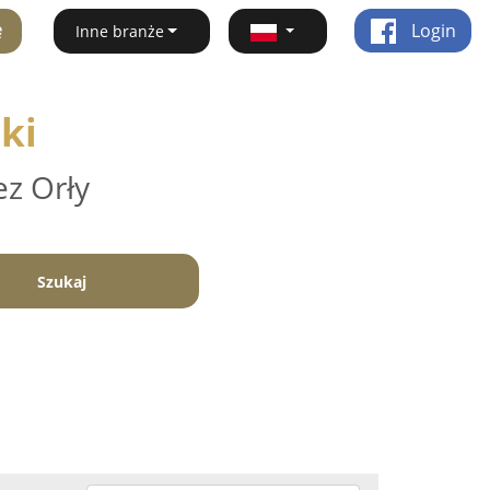
ę
Login
Inne branże
ki
ez Orły
Szukaj