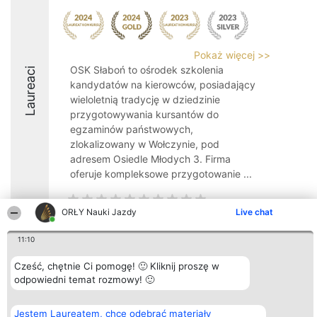
Pokaż więcej >>
OSK Słaboń to ośrodek szkolenia
Laureaci
kandydatów na kierowców, posiadający
wieloletnią tradycję w dziedzinie
przygotowywania kursantów do
egzaminów państwowych,
zlokalizowany w Wołczynie, pod
adresem Osiedle Młodych 3. Firma
oferuje kompleksowe przygotowanie ...
ORŁY Nauki Jazdy
Live chat
11:10
Organizator plebiscytu
Plebiscyt
Kontakt
Bright Side Solutions sp. z o.
Laureaci
Kontakt
Cześć, chętnie Ci pomogę! 🙂 Kliknij proszę w
o. sp. k.
Lista
odpowiedni temat rozmowy! 🙂
ul. Ruska 22
wszystkich
Wrocław 50-079
Laureatów
KRS 0000749100 | Regon
Zasady
Jestem Laureatem, chcę odebrać materiały
381313360 | NIP 8943132676
Regulamin