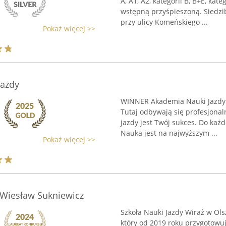
A, A1, A2, kategorii B, B+E, kat
wstępną przyśpieszoną. Siedzib
przy ulicy Komeńskiego ...
Pokaż więcej >>
Jazdy
WINNER Akademia Nauki Jazdy z
Tutaj odbywają się profesjonaln
jazdy jest Twój sukces. Do każ
Nauka jest na najwyższym ...
Pokaż więcej >>
 Wiesław Sukniewicz
Szkoła Nauki Jazdy Wiraż w Ol
który od 2019 roku przygotowu