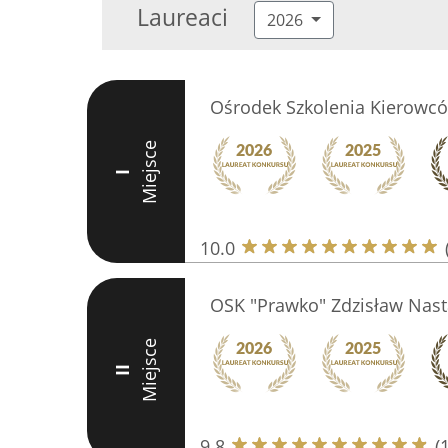
Laureaci
2026
Ośrodek Szkolenia Kierowcó
Miejsce
I
10.0
OSK "Prawko" Zdzisław Nast
Miejsce
II
9.8
(