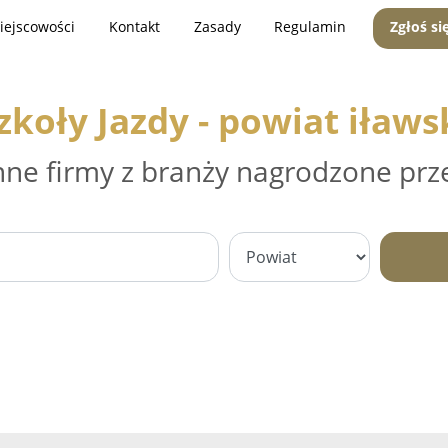
iejscowości
Kontakt
Zasady
Regulamin
Zgłoś si
zkoły Jazdy - powiat iławs
nne firmy z branży nagrodzone prz