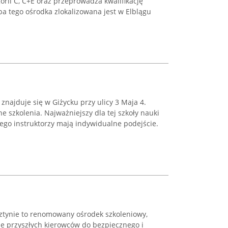
egorii C, C+E oraz przeprowadza kwalifikację
a tego ośrodka zlokalizowana jest w Elblągu
najduje się w Giżycku przy ulicy 3 Maja 4.
e szkolenia. Najważniejszy dla tej szkoły nauki
dego instruktorzy mają indywidualne podejście.
sztynie to renomowany ośrodek szkoleniowy,
je przyszłych kierowców do bezpiecznego i