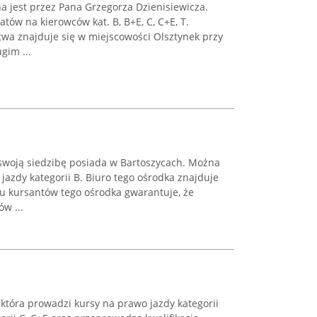
a jest przez Pana Grzegorza Dzienisiewicza.
tów na kierowców kat. B, B+E, C, C+E, T.
twa znajduje się w miejscowości Olsztynek przy
gim ...
 swoją siedzibę posiada w Bartoszycach. Można
 jazdy kategorii B. Biuro tego ośrodka znajduje
elu kursantów tego ośrodka gwarantuje, że
w ...
, która prowadzi kursy na prawo jazdy kategorii