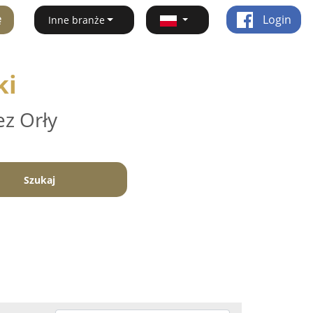
ę
Login
Inne branże
ki
ez Orły
Szukaj