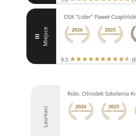
OSK "Lider" Paweł Czaplińsk
Miejsce
III
9.5
(
Robi. Ośrodek Szkolenia 
Laureaci