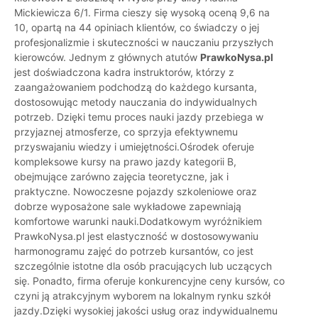
Mickiewicza 6/1. Firma cieszy się wysoką oceną 9,6 na
10, opartą na 44 opiniach klientów, co świadczy o jej
profesjonalizmie i skuteczności w nauczaniu przyszłych
kierowców. Jednym z głównych atutów
PrawkoNysa.pl
jest doświadczona kadra instruktorów, którzy z
zaangażowaniem podchodzą do każdego kursanta,
dostosowując metody nauczania do indywidualnych
potrzeb. Dzięki temu proces nauki jazdy przebiega w
przyjaznej atmosferze, co sprzyja efektywnemu
przyswajaniu wiedzy i umiejętności.Ośrodek oferuje
kompleksowe kursy na prawo jazdy kategorii B,
obejmujące zarówno zajęcia teoretyczne, jak i
praktyczne. Nowoczesne pojazdy szkoleniowe oraz
dobrze wyposażone sale wykładowe zapewniają
komfortowe warunki nauki.Dodatkowym wyróżnikiem
PrawkoNysa.pl jest elastyczność w dostosowywaniu
harmonogramu zajęć do potrzeb kursantów, co jest
szczególnie istotne dla osób pracujących lub uczących
się. Ponadto, firma oferuje konkurencyjne ceny kursów, co
czyni ją atrakcyjnym wyborem na lokalnym rynku szkół
jazdy.Dzięki wysokiej jakości usług oraz indywidualnemu