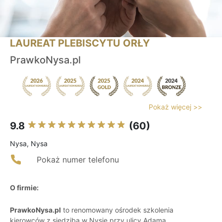
LAUREAT PLEBISCYTU ORŁY
PrawkoNysa.pl
Pokaż więcej >>
9.8
(60)
Nysa, Nysa
Pokaż numer telefonu
O firmie:
PrawkoNysa.pl
to renomowany ośrodek szkolenia
kierowców z siedzibą w Nysie przy ulicy Adama