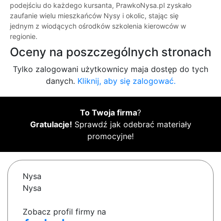
podejściu do każdego kursanta, PrawkoNysa.pl zyskało
zaufanie wielu mieszkańców Nysy i okolic, stając się
jednym z wiodących ośrodków szkolenia kierowców w
regionie.
Oceny na poszczególnych stronach
Tylko zalogowani użytkownicy maja dostęp do tych
danych.
Kliknij, aby się zalogować.
To Twoja firma
?
Gratulacje!
Sprawdź jak odebrać materiały
promocyjne!
Nysa
Nysa
Zobacz profil firmy na