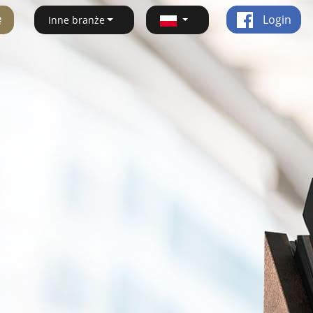
ę
Login
Inne branże