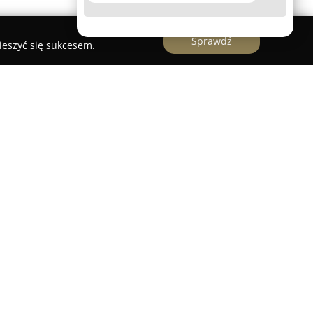
Sprawdź
ieszyć się sukcesem.
wi uznany ośrodek szkoleniowy w zakresie nauki
Pile i działający nieprzerwanie od 2002 roku.
ompleksowym przygotowaniu kandydatów na
ą gamę kursów prowadzących do uzyskania prawa
ak A, B, B+E, C, C+E oraz D.
ug oraz profesjonalizm zespołu instruktorskiego
zy Centrum Szkoleń Perfect dysponują dużym
ając wiedzę i umiejętności, co umożliwia