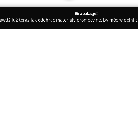
Gratulacje!
awdź już teraz jak odebrać materiały promocyjne, by móc w pełni c
- szkolenia motoryzacyjne
O firmie:
Centrum Szkoleń Perfect
stano
jazdy, mający swoją siedzibę w 
Ośrodek specjalizuje się w k
kierowców, proponując szerok
Pokaż więcej >>
jazdy różnych kategorii, takich j
Wysoka jakość oferowanych usł
to wyróżniki firmy. Instruktor
doświadczeniem, stale uzupełni