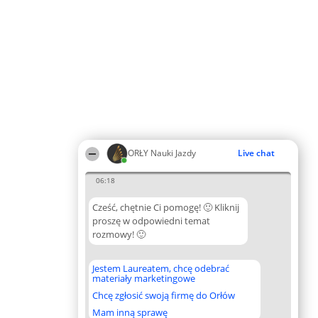
ORŁY Nauki Jazdy
Live chat
06:18
Cześć, chętnie Ci pomogę! 🙂 Kliknij
proszę w odpowiedni temat
rozmowy! 🙂
Jestem Laureatem, chcę odebrać
materiały marketingowe
Chcę zgłosić swoją firmę do Orłów
Mam inną sprawę