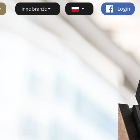
ę
Login
Inne branże