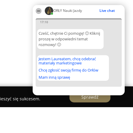
ORŁY Nauki Jazdy
Live chat
17:10
Cześć, chętnie Ci pomogę! 🙂 Kliknij
proszę w odpowiedni temat
rozmowy! 🙂
Jestem Laureatem, chcę odebrać
materiały marketingowe
Chcę zgłosić swoją firmę do Orłów
Mam inną sprawę
Sprawdź
ieszyć się sukcesem.