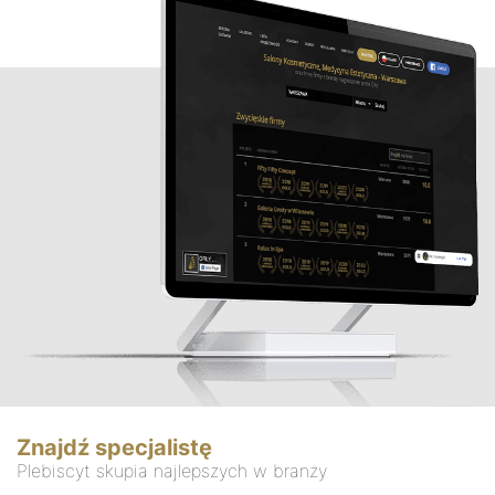
Znajdź specjalistę
Plebiscyt skupia najlepszych w branży