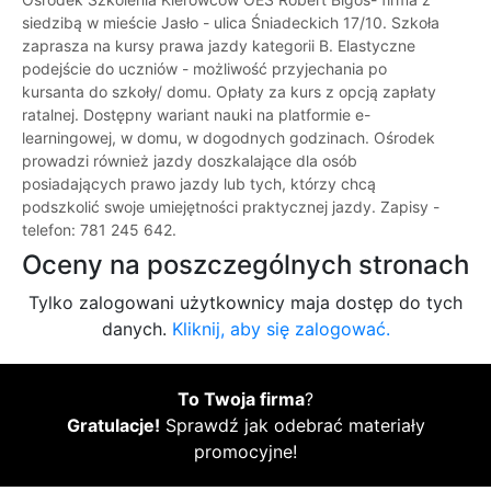
siedzibą w mieście Jasło - ulica Śniadeckich 17/10. Szkoła
zaprasza na kursy prawa jazdy kategorii B. Elastyczne
podejście do uczniów - możliwość przyjechania po
kursanta do szkoły/ domu. Opłaty za kurs z opcją zapłaty
ratalnej. Dostępny wariant nauki na platformie e-
learningowej, w domu, w dogodnych godzinach. Ośrodek
prowadzi również jazdy doszkalające dla osób
posiadających prawo jazdy lub tych, którzy chcą
podszkolić swoje umiejętności praktycznej jazdy. Zapisy -
telefon: 781 245 642.
Oceny na poszczególnych stronach
Tylko zalogowani użytkownicy maja dostęp do tych
danych.
Kliknij, aby się zalogować.
To Twoja firma
?
Gratulacje!
Sprawdź jak odebrać materiały
promocyjne!