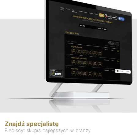
Znajdź specjalistę
Plebiscyt skupia najlepszych w branży