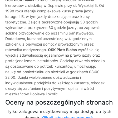
kierowców z siedzibą w Dopiewie przy ul. Wysokiej 5. Od
1998 roku oferuje kompleksowe kursy prawa jazdy
kategorii B, w tym jazdy doszkalające oraz kursy
teoretyczne. Zajęcia teoretyczne obejmują 30 godzin
wykładów, a praktyczne 30 godzin jazdy, co zapewnia
solidne przygotowanie do egzaminu państwowego.
Dodatkowo, kursanci uczestniczą w 4-godzinnym
szkoleniu z pierwszej pomocy prowadzonym przez
ratownika medycznego.
OSK Piotr Białas
wyróżnia się
wysoką zdawalnością egzaminów na prawo jazdy oraz
profesjonalizmem instruktorów. Godziny otwarcia ośrodka
są dostosowane do potrzeb kursantów, umożliwiając
naukę od poniedziałku do niedzieli w godzinach 08:00–
22:00. Dzięki wieloletniemu doświadczeniu i
indywidualnemu podejściu do każdego kursanta, ośrodek
cieszy się zaufaniem i pozytywnymi opiniami wśród
mieszkańców Dopiewa i okolic.
Oceny na poszczególnych stronach
Tylko zalogowani użytkownicy maja dostęp do tych
danych.
Kliknij, aby się zalogować.