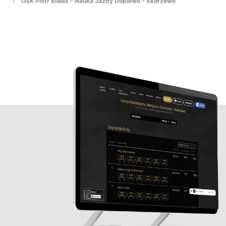
OSK Piotr Białas - Nauka Jazdy Dopiewo - Skórzewo