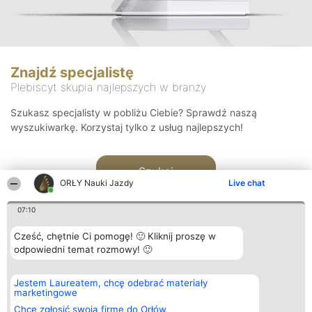
Znajdź specjalistę
Plebiscyt skupia najlepszych w branży
Szukasz specjalisty w pobliżu Ciebie? Sprawdź naszą
wyszukiwarkę. Korzystaj tylko z usług najlepszych!
Szukaj
ORŁY Nauki Jazdy
Live chat
07:10
Cześć, chętnie Ci pomogę! 🙂 Kliknij proszę w
odpowiedni temat rozmowy! 🙂
Organizator plebiscytu
Plebiscyt
Kontakt
Jestem Laureatem, chcę odebrać materiały
Bright Side Solutions sp. z o.
Laureaci
Kontakt
marketingowe
o. sp. k.
Lista
ul. Ruska 22
wszystkich
Chcę zgłosić swoją firmę do Orłów