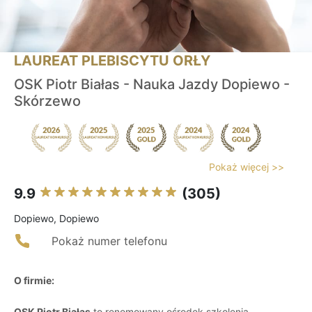
LAUREAT PLEBISCYTU ORŁY
OSK Piotr Białas - Nauka Jazdy Dopiewo -
Skórzewo
Pokaż więcej >>
9.9
(305)
Dopiewo, Dopiewo
Pokaż numer telefonu
O firmie:
OSK Piotr Białas
to renomowany ośrodek szkolenia