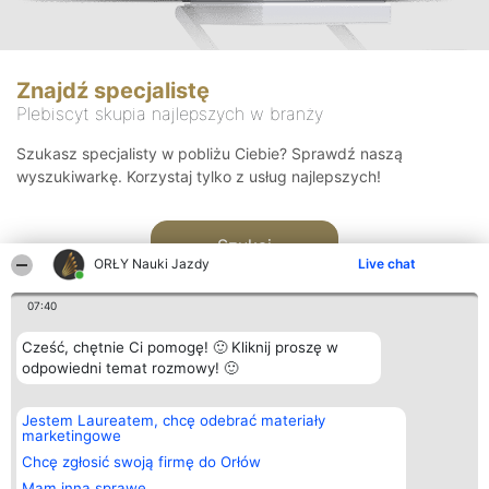
Znajdź specjalistę
Plebiscyt skupia najlepszych w branży
Szukasz specjalisty w pobliżu Ciebie? Sprawdź naszą
wyszukiwarkę. Korzystaj tylko z usług najlepszych!
Szukaj
ORŁY Nauki Jazdy
Live chat
07:40
Cześć, chętnie Ci pomogę! 🙂 Kliknij proszę w
odpowiedni temat rozmowy! 🙂
Organizator plebiscytu
Plebiscyt
Kontakt
Jestem Laureatem, chcę odebrać materiały
Bright Side Solutions sp. z o.
Laureaci
Kontakt
marketingowe
o. sp. k.
Lista
ul. Ruska 22
wszystkich
Chcę zgłosić swoją firmę do Orłów
Wrocław 50-079
Laureatów
Mam inną sprawę
KRS 0000749100 | Regon
Zasady