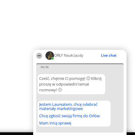
ORŁY Nauki Jazdy
Live chat
06:36
Cześć, chętnie Ci pomogę! 🙂 Kliknij
proszę w odpowiedni temat
rozmowy! 🙂
Jestem Laureatem, chcę odebrać
materiały marketingowe
Chcę zgłosić swoją firmę do Orłów
Mam inną sprawę