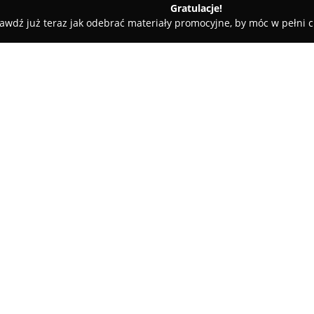
Gratulacje!
awdź już teraz jak odebrać materiały promocyjne, by móc w pełni c
bnik - Ośrodek Szkolenia Kierowców
rowców
O firmie:
K2 Ośrodek Szkolenia Kierow
Rybniku przy ul. Szafranka 7, w
Rybnickiej. Od 1999 roku, pod 
zaufanie wielu kursantów dzięk
Pokaż więcej >>
szkoleniom. Szkoła oferuje kur
przez doświadczonych i cierpli
indywidualne podejście do każ
nowoczesnych salach, a prakty
zapewnia komfort i skuteczno
państwowych świadczy o skute
Ośrodek Szkolenia Kierowców