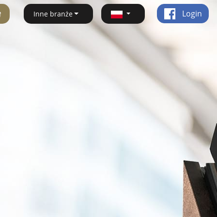
ę
Login
Inne branże