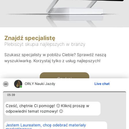
Znajdź specjalistę
Plebiscyt skupia najlepszych w branży
Szukasz specjalisty w pobliżu Ciebie? Sprawdź naszą
wyszukiwarkę. Korzystaj tylko z usług najlepszych!
Szukaj
ORŁY Nauki Jazdy
Live chat
05:39
Cześć, chętnie Ci pomogę! 🙂 Kliknij proszę w
odpowiedni temat rozmowy! 🙂
Organizator plebiscytu
Plebiscyt
Kontakt
Jestem Laureatem, chcę odebrać materiały
Bright Side Solutions sp. z o.
Laureaci
Kontakt