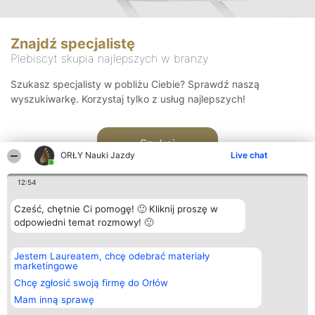
Znajdź specjalistę
Plebiscyt skupia najlepszych w branży
Szukasz specjalisty w pobliżu Ciebie? Sprawdź naszą
wyszukiwarkę. Korzystaj tylko z usług najlepszych!
Szukaj
ORŁY Nauki Jazdy
Live chat
12:54
Cześć, chętnie Ci pomogę! 🙂 Kliknij proszę w
odpowiedni temat rozmowy! 🙂
Organizator plebiscytu
Plebiscyt
Kontakt
Jestem Laureatem, chcę odebrać materiały
Bright Side Solutions sp. z o.
Laureaci
Kontakt
marketingowe
o. sp. k.
Lista
ul. Ruska 22
wszystkich
Chcę zgłosić swoją firmę do Orłów
Wrocław 50-079
Laureatów
Mam inną sprawę
KRS 0000749100 | Regon
Zasady
381313360 | NIP 8943132676
Regulamin