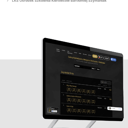
LKS Ośrodek Szkolenia Kierowców Bartłomiej Szymaniak