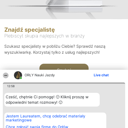
Znajdź specjalistę
Plebiscyt skupia najlepszych w branży
Szukasz specjalisty w pobliżu Ciebie? Sprawdź naszą
wyszukiwarkę. Korzystaj tylko z usług najlepszych!
Szukaj
ORŁY Nauki Jazdy
Live chat
12:58
Cześć, chętnie Ci pomogę! 🙂 Kliknij proszę w
odpowiedni temat rozmowy! 🙂
Organizator plebiscytu
Plebiscyt
Kontakt
Jestem Laureatem, chcę odebrać materiały
Bright Side Solutions sp. z o.
Laureaci
Kontakt
marketingowe
o. sp. k.
Lista
ul. Ruska 22
wszystkich
Chcę zgłosić swoją firmę do Orłów