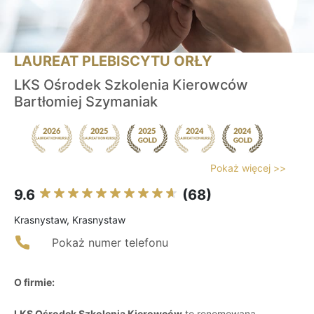
LAUREAT PLEBISCYTU ORŁY
LKS Ośrodek Szkolenia Kierowców
Bartłomiej Szymaniak
Pokaż więcej >>
9.6
(68)
Krasnystaw, Krasnystaw
Pokaż numer telefonu
O firmie:
LKS Ośrodek Szkolenia Kierowców
to renomowana