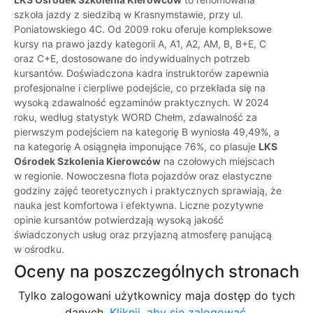
szkoła jazdy z siedzibą w Krasnymstawie, przy ul.
Poniatowskiego 4C. Od 2009 roku oferuje kompleksowe
kursy na prawo jazdy kategorii A, A1, A2, AM, B, B+E, C
oraz C+E, dostosowane do indywidualnych potrzeb
kursantów. Doświadczona kadra instruktorów zapewnia
profesjonalne i cierpliwe podejście, co przekłada się na
wysoką zdawalność egzaminów praktycznych. W 2024
roku, według statystyk WORD Chełm, zdawalność za
pierwszym podejściem na kategorię B wyniosła 49,49%, a
na kategorię A osiągnęła imponujące 76%, co plasuje
LKS
Ośrodek Szkolenia Kierowców
na czołowych miejscach
w regionie. Nowoczesna flota pojazdów oraz elastyczne
godziny zajęć teoretycznych i praktycznych sprawiają, że
nauka jest komfortowa i efektywna. Liczne pozytywne
opinie kursantów potwierdzają wysoką jakość
świadczonych usług oraz przyjazną atmosferę panującą
w ośrodku.
Oceny na poszczególnych stronach
Tylko zalogowani użytkownicy maja dostęp do tych
danych.
Kliknij, aby się zalogować.