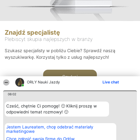
Znajdź specjalistę
Plebiscyt skupia najlepszych w branży
Szukasz specjalisty w pobliżu Ciebie? Sprawdź naszą
wyszukiwarkę. Korzystaj tylko z usług najlepszych!
Szukaj
ORŁY Nauki Jazdy
Live chat
06:02
Cześć, chętnie Ci pomogę! 🙂 Kliknij proszę w
odpowiedni temat rozmowy! 🙂
Organizator plebiscytu
Plebiscyt
Kontakt
Jestem Laureatem, chcę odebrać materiały
Bright Side Solutions sp. z o.
Laureaci
Kontakt
marketingowe
o. sp. k.
Lista
ul. Ruska 22
wszystkich
Chcę zgłosić swoją firmę do Orłów