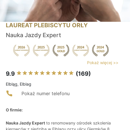
LAUREAT PLEBISCYTU ORŁY
Nauka Jazdy Expert
Pokaż więcej >>
9.9
(169)
Elbląg, Elblag
Pokaż numer telefonu
O firmie:
Nauka Jazdy Expert
to renomowany ośrodek szkolenia
kierowców z siedzibą w Elblągu przy ulicy Giermków 8.