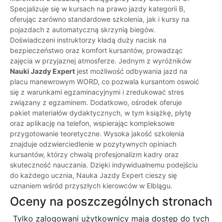
Specjalizuje się w kursach na prawo jazdy kategorii B,
oferując zarówno standardowe szkolenia, jak i kursy na
pojazdach z automatyczną skrzynią biegów.
Doświadczeni instruktorzy kładą duży nacisk na
bezpieczeństwo oraz komfort kursantów, prowadząc
zajęcia w przyjaznej atmosferze. Jednym z wyróżników
Nauki Jazdy Expert
jest możliwość odbywania jazd na
placu manewrowym WORD, co pozwala kursantom oswoić
się z warunkami egzaminacyjnymi i zredukować stres
związany z egzaminem. Dodatkowo, ośrodek oferuje
pakiet materiałów dydaktycznych, w tym książkę, płytę
oraz aplikację na telefon, wspierając kompleksowe
przygotowanie teoretyczne. Wysoka jakość szkolenia
znajduje odzwierciedlenie w pozytywnych opiniach
kursantów, którzy chwalą profesjonalizm kadry oraz
skuteczność nauczania. Dzięki indywidualnemu podejściu
do każdego ucznia, Nauka Jazdy Expert cieszy się
uznaniem wśród przyszłych kierowców w Elblągu.
Oceny na poszczególnych stronach
Tylko zalogowani użytkownicy maja dostęp do tych