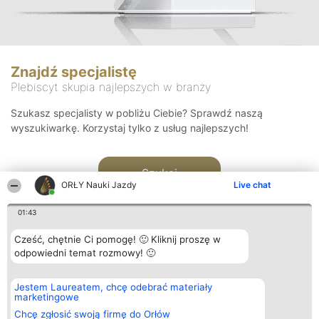
Znajdź specjalistę
Plebiscyt skupia najlepszych w branży
Szukasz specjalisty w pobliżu Ciebie? Sprawdź naszą
wyszukiwarkę. Korzystaj tylko z usług najlepszych!
Szukaj
ORŁY Nauki Jazdy
Live chat
01:43
Cześć, chętnie Ci pomogę! 🙂 Kliknij proszę w
odpowiedni temat rozmowy! 🙂
Organizator plebiscytu
Plebiscyt
Kontakt
Jestem Laureatem, chcę odebrać materiały
Bright Side Solutions sp. z o.
Laureaci
Kontakt
marketingowe
o. sp. k.
Lista
ul. Ruska 22
wszystkich
Chcę zgłosić swoją firmę do Orłów