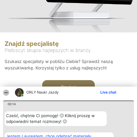
Znajdź specjalistę
Plebiscyt skupia najlepszych w branży
Szukasz specjalisty w pobliżu Ciebie? Sprawdź naszą
wyszukiwarkę. Korzystaj tylko z usług najlepszych!
Szukaj
ORŁY Nauki Jazdy
Live chat
00:14
Cześć, chętnie Ci pomogę! 🙂 Kliknij proszę w
odpowiedni temat rozmowy! 🙂
Organizator plebiscytu
Plebiscyt
Kontakt
Jestem Laureatem, chcę odebrać materiały
Bright Side Solutions sp. z o.
Laureaci
Kontakt