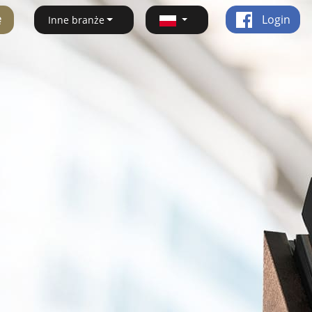
ę
Login
Inne branże