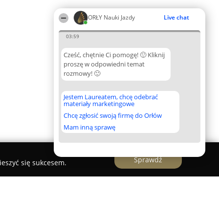
ORŁY Nauki Jazdy
Live chat
03:59
Cześć, chętnie Ci pomogę! 🙂 Kliknij
proszę w odpowiedni temat
rozmowy! 🙂
Jestem Laureatem, chcę odebrać
materiały marketingowe
Chcę zgłosić swoją firmę do Orłów
Mam inną sprawę
Sprawdź
ieszyć się sukcesem.