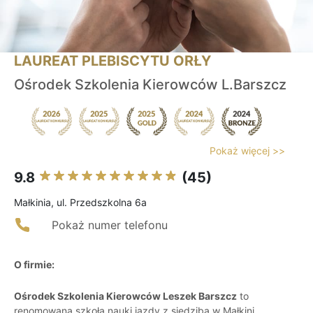
LAUREAT PLEBISCYTU ORŁY
Ośrodek Szkolenia Kierowców L.Barszcz
Pokaż więcej >>
9.8
(45)
Małkinia, ul. Przedszkolna 6a
Pokaż numer telefonu
O firmie:
Ośrodek Szkolenia Kierowców Leszek Barszcz
to
renomowana szkoła nauki jazdy z siedzibą w Małkini