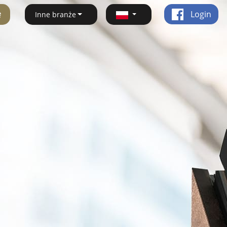
ę
Login
Inne branże