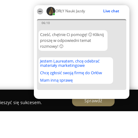
ORŁY Nauki Jazdy
Live chat
06:10
Cześć, chętnie Ci pomogę! 🙂 Kliknij
proszę w odpowiedni temat
rozmowy! 🙂
Jestem Laureatem, chcę odebrać
materiały marketingowe
Chcę zgłosić swoją firmę do Orłów
Mam inną sprawę
Sprawdź
ieszyć się sukcesem.