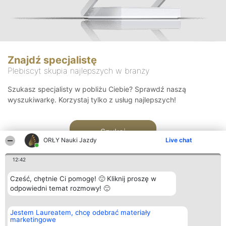
Znajdź specjalistę
Plebiscyt skupia najlepszych w branży
Szukasz specjalisty w pobliżu Ciebie? Sprawdź naszą
wyszukiwarkę. Korzystaj tylko z usług najlepszych!
Szukaj
ORŁY Nauki Jazdy
Live chat
12:42
Cześć, chętnie Ci pomogę! 🙂 Kliknij proszę w
odpowiedni temat rozmowy! 🙂
Organizator plebiscytu
Plebiscyt
Kontakt
Jestem Laureatem, chcę odebrać materiały
Bright Side Solutions sp. z o.
Laureaci
Kontakt
marketingowe
o. sp. k.
Lista