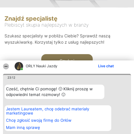
Znajdź specjalistę
Plebiscyt skupia najlepszych w branży
Szukasz specjalisty w pobliżu Ciebie? Sprawdź naszą
wyszukiwarkę. Korzystaj tylko z usług najlepszych!
Szukaj
ORŁY Nauki Jazdy
Live chat
23:12
Cześć, chętnie Ci pomogę! 🙂 Kliknij proszę w
odpowiedni temat rozmowy! 🙂
Organizator plebiscytu
Plebiscyt
Kontakt
Jestem Laureatem, chcę odebrać materiały
Bright Side Solutions sp. z o.
Laureaci
Kontakt
marketingowe
o. sp. k.
Lista
ul. Ruska 22
wszystkich
Chcę zgłosić swoją firmę do Orłów
Wrocław 50-079
Laureatów
Mam inną sprawę
KRS 0000749100 | Regon
Zasady
381313360 | NIP 8943132676
Regulamin