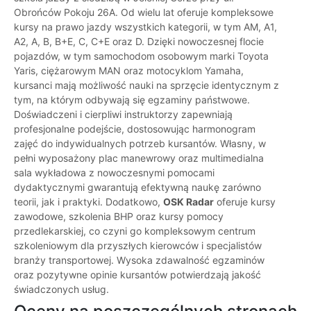
Obrońców Pokoju 26A. Od wielu lat oferuje kompleksowe
kursy na prawo jazdy wszystkich kategorii, w tym AM, A1,
A2, A, B, B+E, C, C+E oraz D. Dzięki nowoczesnej flocie
pojazdów, w tym samochodom osobowym marki Toyota
Yaris, ciężarowym MAN oraz motocyklom Yamaha,
kursanci mają możliwość nauki na sprzęcie identycznym z
tym, na którym odbywają się egzaminy państwowe.
Doświadczeni i cierpliwi instruktorzy zapewniają
profesjonalne podejście, dostosowując harmonogram
zajęć do indywidualnych potrzeb kursantów. Własny, w
pełni wyposażony plac manewrowy oraz multimedialna
sala wykładowa z nowoczesnymi pomocami
dydaktycznymi gwarantują efektywną naukę zarówno
teorii, jak i praktyki. Dodatkowo,
OSK Radar
oferuje kursy
zawodowe, szkolenia BHP oraz kursy pomocy
przedlekarskiej, co czyni go kompleksowym centrum
szkoleniowym dla przyszłych kierowców i specjalistów
branży transportowej. Wysoka zdawalność egzaminów
oraz pozytywne opinie kursantów potwierdzają jakość
świadczonych usług.