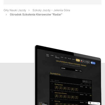
Orły Nauki Jazdy
Szkoły Jazdy - Jelenia Góra
Ośrodek Szkolenia Kierowców "Radar"