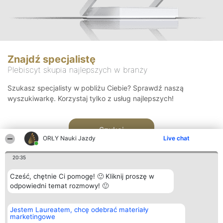
Znajdź specjalistę
Plebiscyt skupia najlepszych w branży
Szukasz specjalisty w pobliżu Ciebie? Sprawdź naszą
wyszukiwarkę. Korzystaj tylko z usług najlepszych!
Szukaj
ORŁY Nauki Jazdy
Live chat
20:35
Cześć, chętnie Ci pomogę! 🙂 Kliknij proszę w
odpowiedni temat rozmowy! 🙂
Organizator plebiscytu
Plebiscyt
Kontakt
Jestem Laureatem, chcę odebrać materiały
Bright Side Solutions sp. z o.
Laureaci
Kontakt
marketingowe
o. sp. k.
Lista