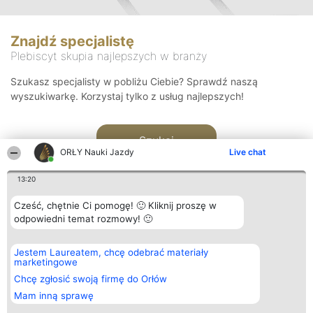
Znajdź specjalistę
Plebiscyt skupia najlepszych w branży
Szukasz specjalisty w pobliżu Ciebie? Sprawdź naszą
wyszukiwarkę. Korzystaj tylko z usług najlepszych!
Szukaj
ORŁY Nauki Jazdy
Live chat
13:20
Cześć, chętnie Ci pomogę! 🙂 Kliknij proszę w
odpowiedni temat rozmowy! 🙂
Organizator plebiscytu
Plebiscyt
Kontakt
Jestem Laureatem, chcę odebrać materiały
Bright Side Solutions sp. z o.
Laureaci
Kontakt
marketingowe
o. sp. k.
Lista
ul. Ruska 22
wszystkich
Chcę zgłosić swoją firmę do Orłów
Wrocław 50-079
Laureatów
Mam inną sprawę
KRS 0000749100 | Regon
Zasady
381313360 | NIP 8943132676
Regulamin