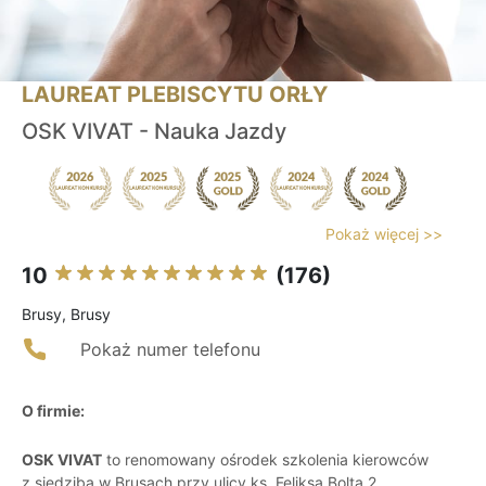
LAUREAT PLEBISCYTU ORŁY
OSK VIVAT - Nauka Jazdy
Pokaż więcej >>
10
(176)
Brusy, Brusy
Pokaż numer telefonu
O firmie:
OSK VIVAT
to renomowany ośrodek szkolenia kierowców
z siedzibą w Brusach przy ulicy ks. Feliksa Bolta 2.