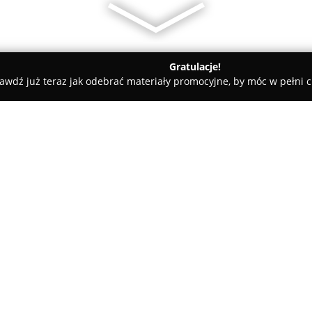
Gratulacje!
awdź już teraz jak odebrać materiały promocyjne, by móc w pełni c
Herkules Gdańsk
O firmie:
OSK Herkules
to renomowana s
Gdańska przy ul. Jana Hewelius
od 2018 roku funkcjonuje pod 
kategorii B, w tym kursy week
Pokaż więcej >>
dostosowując się do potrzeb 
wykwalifikowana kadra instrukto
ale przede wszystkim profesjon