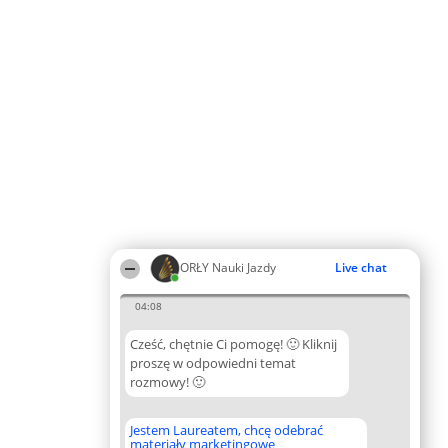
ORŁY Nauki Jazdy
Live chat
04:08
Cześć, chętnie Ci pomogę! 🙂 Kliknij
proszę w odpowiedni temat
rozmowy! 🙂
Jestem Laureatem, chcę odebrać
materiały marketingowe