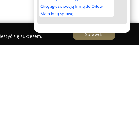
Chcę zgłosić swoją firmę do Orłów
Mam inną sprawę
Sprawdź
ieszyć się sukcesem.
zkoła nauki jazdy zlokalizowana w centrum
za 11/13. Działa na rynku od ponad sześciu lat, a
własną marką. Szkoła oferuje kursy prawa jazdy
endowe, przyspieszone oraz popołudniowe,
kursantów. W
OSK Herkules
pracuje
rów, którzy są nie tylko pasjonatami motoryzacji,
alistami w dziedzinie nauki zasad ruchu