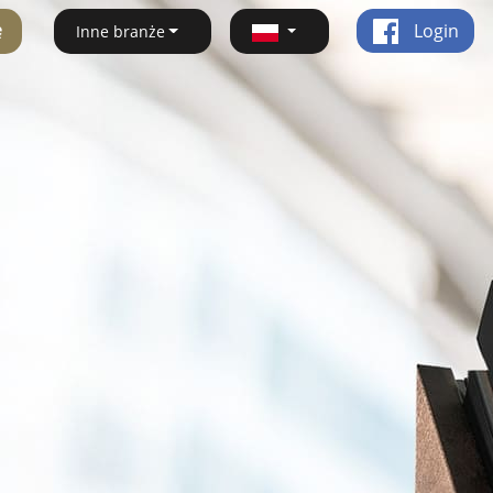
ę
Login
Inne branże