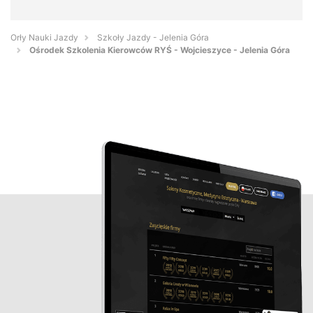
Orły Nauki Jazdy
Szkoły Jazdy - Jelenia Góra
Ośrodek Szkolenia Kierowców RYŚ - Wojcieszyce - Jelenia Góra