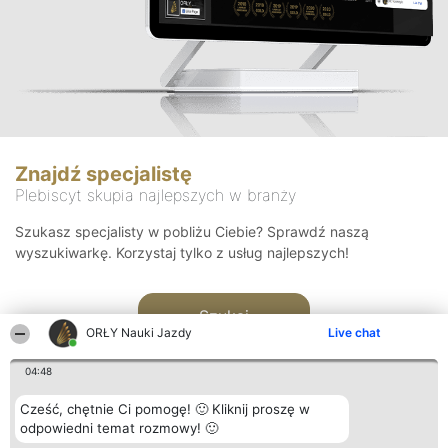
Znajdź specjalistę
Plebiscyt skupia najlepszych w branży
Szukasz specjalisty w pobliżu Ciebie? Sprawdź naszą
wyszukiwarkę. Korzystaj tylko z usług najlepszych!
Szukaj
ORŁY Nauki Jazdy
Live chat
04:48
Cześć, chętnie Ci pomogę! 🙂 Kliknij proszę w
odpowiedni temat rozmowy! 🙂