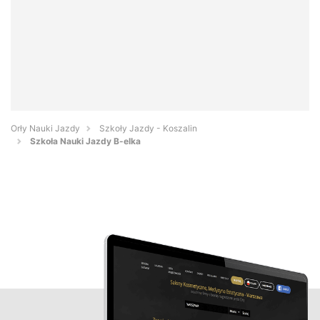
Orły Nauki Jazdy
Szkoły Jazdy - Koszalin
Szkoła Nauki Jazdy B-elka