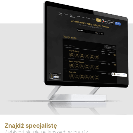
Znajdź specjalistę
Plebiscyt skupia najlepszych w branży