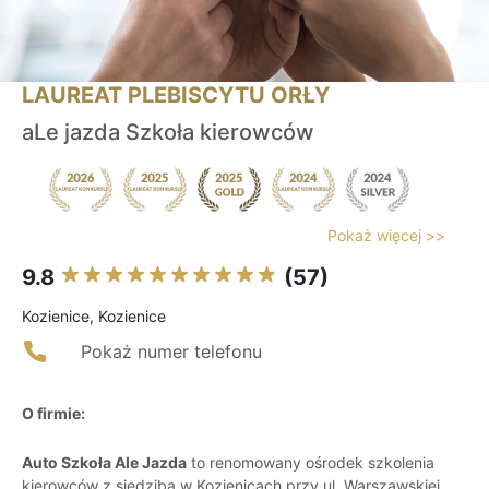
LAUREAT PLEBISCYTU ORŁY
aLe jazda Szkoła kierowców
Pokaż więcej >>
9.8
(57)
Kozienice, Kozienice
Pokaż numer telefonu
O firmie:
Auto Szkoła Ale Jazda
to renomowany ośrodek szkolenia
kierowców z siedzibą w Kozienicach przy ul. Warszawskiej