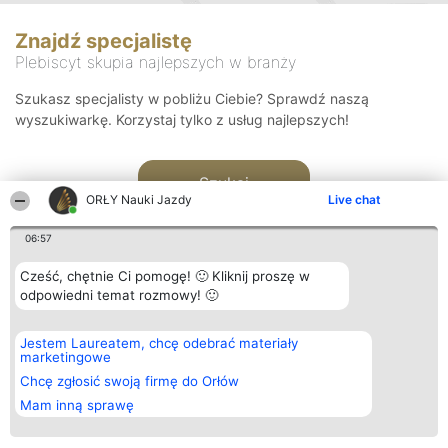
Znajdź specjalistę
Plebiscyt skupia najlepszych w branży
Szukasz specjalisty w pobliżu Ciebie? Sprawdź naszą
wyszukiwarkę. Korzystaj tylko z usług najlepszych!
Szukaj
ORŁY Nauki Jazdy
Live chat
06:57
Cześć, chętnie Ci pomogę! 🙂 Kliknij proszę w
odpowiedni temat rozmowy! 🙂
Organizator plebiscytu
Plebiscyt
Kontakt
Jestem Laureatem, chcę odebrać materiały
Bright Side Solutions sp. z o.
Laureaci
Kontakt
marketingowe
o. sp. k.
Lista
ul. Ruska 22
wszystkich
Chcę zgłosić swoją firmę do Orłów
Wrocław 50-079
Laureatów
Mam inną sprawę
KRS 0000749100 | Regon
Zasady
381313360 | NIP 8943132676
Regulamin
+48 508 492 400
Polityka