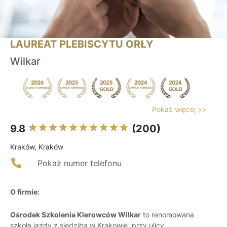
LAUREAT PLEBISCYTU ORŁY
Wilkar
Pokaż więcej >>
9.8
(200)
Kraków, Kraków
Pokaż numer telefonu
O firmie:
Ośrodek Szkolenia Kierowców Wilkar
to renomowana
szkoła jazdy z siedzibą w Krakowie, przy ulicy