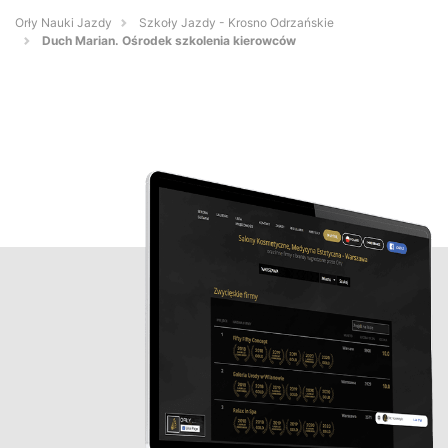
Orły Nauki Jazdy
Szkoły Jazdy - Krosno Odrzańskie
Duch Marian. Ośrodek szkolenia kierowców