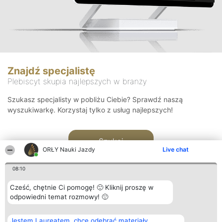
Znajdź specjalistę
Plebiscyt skupia najlepszych w branży
Szukasz specjalisty w pobliżu Ciebie? Sprawdź naszą
wyszukiwarkę. Korzystaj tylko z usług najlepszych!
Szukaj
ORŁY Nauki Jazdy
Live chat
08:10
Cześć, chętnie Ci pomogę! 🙂 Kliknij proszę w
odpowiedni temat rozmowy! 🙂
Organizator plebiscytu
Plebiscyt
Kontakt
Jestem Laureatem, chcę odebrać materiały
Bright Side Solutions sp. z o.
Laureaci
Kontakt