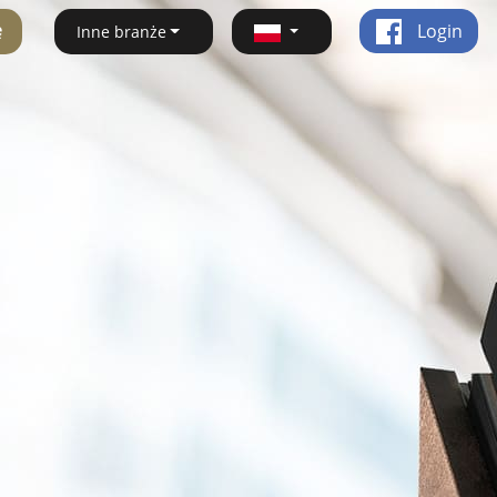
ę
Login
Inne branże