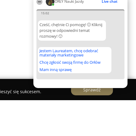
ORŁY Nauki Jazdy
Live chat
15:02
Cześć, chętnie Ci pomogę! 🙂 Kliknij
proszę w odpowiedni temat
rozmowy! 🙂
Jestem Laureatem, chcę odebrać
materiały marketingowe
Chcę zgłosić swoją firmę do Orłów
Mam inną sprawę
Sprawdź
ieszyć się sukcesem.