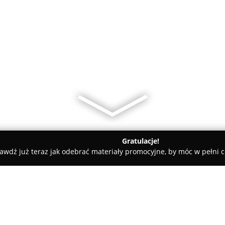
Gratulacje!
awdź już teraz jak odebrać materiały promocyjne, by móc w pełni c
Alternatywna Szkoła Jazdy oddział Lewin brzeski