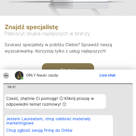
Znajdź specjalistę
Plebiscyt skupia najlepszych w branży
Szukasz specjalisty w pobliżu Ciebie? Sprawdź naszą
wyszukiwarkę. Korzystaj tylko z usług najlepszych!
Szukaj
ORŁY Nauki Jazdy
Live chat
09:37
Cześć, chętnie Ci pomogę! 🙂 Kliknij proszę w
odpowiedni temat rozmowy! 🙂
Organizator plebiscytu
Plebiscyt
Kontakt
Jestem Laureatem, chcę odebrać materiały
Bright Side Solutions sp. z o.
Laureaci
Kontakt
marketingowe
o. sp. k.
Lista
ul. Ruska 22
wszystkich
Chcę zgłosić swoją firmę do Orłów
Wrocław 50-079
Laureatów