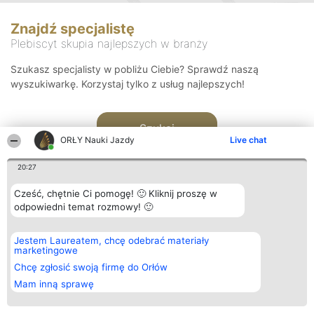
Znajdź specjalistę
Plebiscyt skupia najlepszych w branży
Szukasz specjalisty w pobliżu Ciebie? Sprawdź naszą
wyszukiwarkę. Korzystaj tylko z usług najlepszych!
Szukaj
ORŁY Nauki Jazdy
Live chat
20:27
Cześć, chętnie Ci pomogę! 🙂 Kliknij proszę w
odpowiedni temat rozmowy! 🙂
Organizator plebiscytu
Plebiscyt
Kontakt
Jestem Laureatem, chcę odebrać materiały
Bright Side Solutions sp. z o.
Laureaci
Kontakt
marketingowe
o. sp. k.
Lista
ul. Ruska 22
wszystkich
Chcę zgłosić swoją firmę do Orłów
Wrocław 50-079
Laureatów
Mam inną sprawę
KRS 0000749100 | Regon
Zasady
381313360 | NIP 8943132676
Regulamin
+48 508 492 400
Polityka