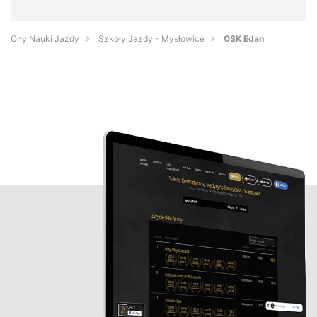
Orły Nauki Jazdy
Szkoły Jazdy - Mysłowice
OSK Edan