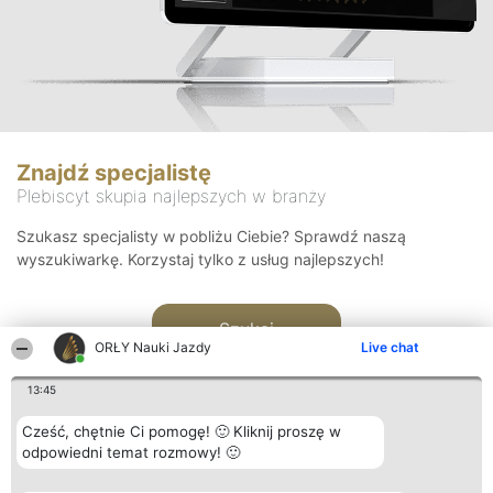
Znajdź specjalistę
Plebiscyt skupia najlepszych w branży
Szukasz specjalisty w pobliżu Ciebie? Sprawdź naszą
wyszukiwarkę. Korzystaj tylko z usług najlepszych!
Szukaj
ORŁY Nauki Jazdy
Live chat
13:45
Cześć, chętnie Ci pomogę! 🙂 Kliknij proszę w
odpowiedni temat rozmowy! 🙂
Organizator plebiscytu
Plebiscyt
Kontakt