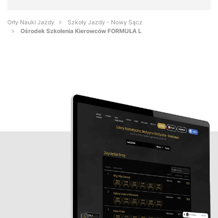
Orły Nauki Jazdy
Szkoły Jazdy - Nowy Sącz
Ośrodek Szkolenia Kierowców FORMUŁA L