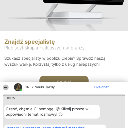
Znajdź specjalistę
Plebiscyt skupia najlepszych w branży
Szukasz specjalisty w pobliżu Ciebie? Sprawdź naszą
wyszukiwarkę. Korzystaj tylko z usług najlepszych!
Szukaj
ORŁY Nauki Jazdy
Live chat
09:35
Cześć, chętnie Ci pomogę! 🙂 Kliknij proszę w
odpowiedni temat rozmowy! 🙂
Organizator plebiscytu
Plebiscyt
Kontakt