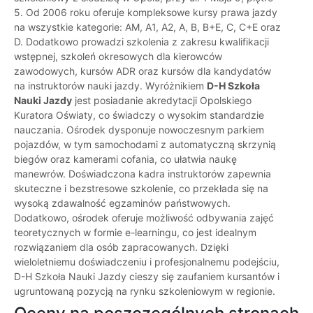
5. Od 2006 roku oferuje kompleksowe kursy prawa jazdy
na wszystkie kategorie: AM, A1, A2, A, B, B+E, C, C+E oraz
D. Dodatkowo prowadzi szkolenia z zakresu kwalifikacji
wstępnej, szkoleń okresowych dla kierowców
zawodowych, kursów ADR oraz kursów dla kandydatów
na instruktorów nauki jazdy. Wyróżnikiem
D-H Szkoła
Nauki Jazdy
jest posiadanie akredytacji Opolskiego
Kuratora Oświaty, co świadczy o wysokim standardzie
nauczania. Ośrodek dysponuje nowoczesnym parkiem
pojazdów, w tym samochodami z automatyczną skrzynią
biegów oraz kamerami cofania, co ułatwia naukę
manewrów. Doświadczona kadra instruktorów zapewnia
skuteczne i bezstresowe szkolenie, co przekłada się na
wysoką zdawalność egzaminów państwowych.
Dodatkowo, ośrodek oferuje możliwość odbywania zajęć
teoretycznych w formie e-learningu, co jest idealnym
rozwiązaniem dla osób zapracowanych. Dzięki
wieloletniemu doświadczeniu i profesjonalnemu podejściu,
D-H Szkoła Nauki Jazdy cieszy się zaufaniem kursantów i
ugruntowaną pozycją na rynku szkoleniowym w regionie.