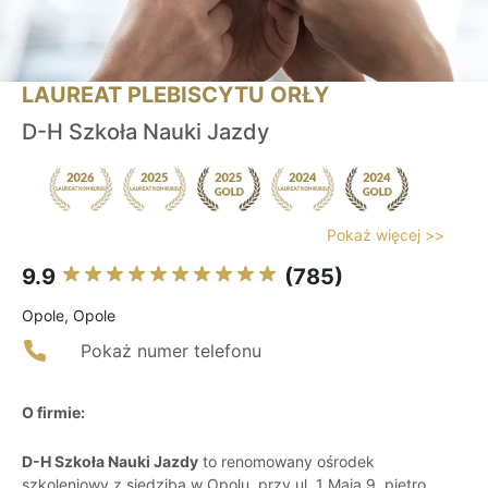
LAUREAT PLEBISCYTU ORŁY
D-H Szkoła Nauki Jazdy
Pokaż więcej >>
9.9
(785)
Opole, Opole
Pokaż numer telefonu
O firmie:
D-H Szkoła Nauki Jazdy
to renomowany ośrodek
szkoleniowy z siedzibą w Opolu, przy ul. 1 Maja 9, piętro