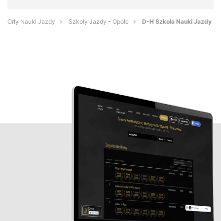
Orły Nauki Jazdy
Szkoły Jazdy - Opole
D-H Szkoła Nauki Jazdy