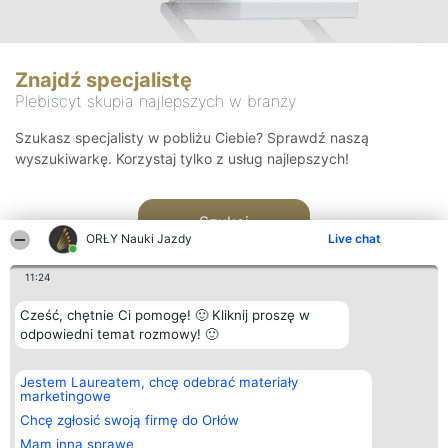
Znajdź specjalistę
Plebiscyt skupia najlepszych w branży
Szukasz specjalisty w pobliżu Ciebie? Sprawdź naszą
wyszukiwarkę. Korzystaj tylko z usług najlepszych!
Szukaj
ORŁY Nauki Jazdy
Live chat
11:24
Cześć, chętnie Ci pomogę! 🙂 Kliknij proszę w
odpowiedni temat rozmowy! 🙂
Organizator plebiscytu
Plebiscyt
Kontakt
Jestem Laureatem, chcę odebrać materiały
Bright Side Solutions sp. z o.
Laureaci
Kontakt
marketingowe
o. sp. k.
Lista
ul. Ruska 22
wszystkich
Chcę zgłosić swoją firmę do Orłów
Wrocław 50-079
Laureatów
Mam inną sprawę
KRS 0000749100 | Regon
Zasady