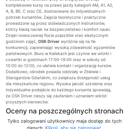
kompleksowe kursy na prawo jazdy kategorii AM, A1, A2,
A, B, BE, C oraz CE, dostosowane do indywidualnych
potrzeb kursantów. Zajęcia teoretyczne i praktyczne
prowadzone są przez doświadczonych instruktorów,
którzy kładą nacisk na bezpieczeństwo i komfort nauki.
Dzięki nowoczesnej flocie pojazdów oraz elastycznym
godzinom zajęć,
OSK Driver
wyróżnia się na tle
konkurencji, zapewniając wysoką zdawalność egzaminów
państwowych. Biuro w Kaliskach jest czynne we wtorki i
czwartki w godzinach 17:00-19:00 oraz w soboty od
10:00 do 12:00, co ułatwia kontakt i organizację kursów.
Dodatkowo, ośrodek posiada oddziały w Zblewie i
Starogardzie Gdańskim, co zwiększa dostępność usług
dla mieszkańców regionu. Wysoka jakość szkolenia oraz
indywidualne podejście do każdego kursanta sprawiają,
że OSK Driver cieszy się zaufaniem i uznaniem wśród
przyszłych kierowców.
Oceny na poszczególnych stronach
Tylko zalogowani użytkownicy maja dostęp do tych
danych.
Kliknij, aby się zalogować.