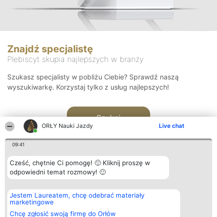
Znajdź specjalistę
Plebiscyt skupia najlepszych w branży
Szukasz specjalisty w pobliżu Ciebie? Sprawdź naszą
wyszukiwarkę. Korzystaj tylko z usług najlepszych!
Szukaj
ORŁY Nauki Jazdy
Live chat
09:41
Cześć, chętnie Ci pomogę! 🙂 Kliknij proszę w
odpowiedni temat rozmowy! 🙂
Organizator plebiscytu
Plebiscyt
Kontakt
Jestem Laureatem, chcę odebrać materiały
Bright Side Solutions sp. z o.
Laureaci
Kontakt
marketingowe
o. sp. k.
Lista
ul. Ruska 22
wszystkich
Chcę zgłosić swoją firmę do Orłów