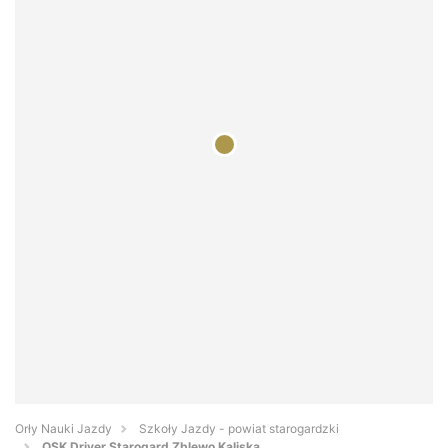
Orły Nauki Jazdy
Szkoły Jazdy - powiat starogardzki
OSK Driver Starogard Zblewo Kaliska