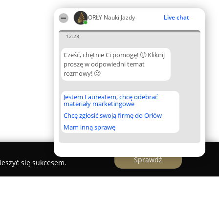
ORŁY Nauki Jazdy
Live chat
12:23
Cześć, chętnie Ci pomogę! 🙂 Kliknij
proszę w odpowiedni temat
rozmowy! 🙂
Jestem Laureatem, chcę odebrać
materiały marketingowe
Chcę zgłosić swoją firmę do Orłów
Mam inną sprawę
Sprawdź
ieszyć się sukcesem.