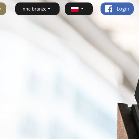
ę
Login
Inne branże