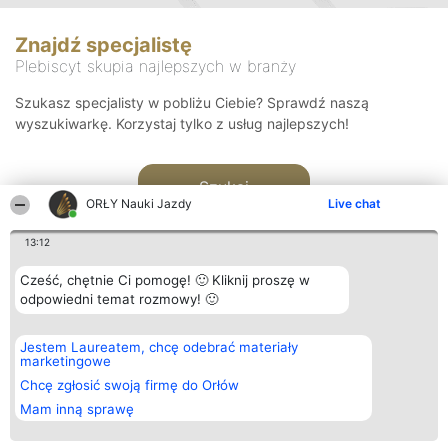
Znajdź specjalistę
Plebiscyt skupia najlepszych w branży
Szukasz specjalisty w pobliżu Ciebie? Sprawdź naszą
wyszukiwarkę. Korzystaj tylko z usług najlepszych!
Szukaj
ORŁY Nauki Jazdy
Live chat
13:12
Cześć, chętnie Ci pomogę! 🙂 Kliknij proszę w
odpowiedni temat rozmowy! 🙂
Organizator plebiscytu
Plebiscyt
Kontakt
Jestem Laureatem, chcę odebrać materiały
Bright Side Solutions sp. z o.
Laureaci
Kontakt
marketingowe
o. sp. k.
Lista
ul. Ruska 22
wszystkich
Chcę zgłosić swoją firmę do Orłów
Wrocław 50-079
Laureatów
Mam inną sprawę
KRS 0000749100 | Regon
Zasady
381313360 | NIP 8943132676
Regulamin
+48 508 492 400
Polityka